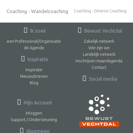
Coaching - Wandelcoaching
Coaching - Diverse Coaching
Ik zoek
Bewust Vechtdal
een Professional/Organisatie
Zakelijk netwerk
de Agenda
Wie zijn we
Landelijk netwerk
Inspiratie
Inschrijven maandagenda
Contact
Inspiratie
Nieuwsbrieven
Social media
Blog
Mijn Account
Inloggen
Support / Ondersteuning
Algemeen