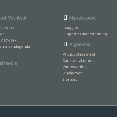
st Vechtdal
Mijn Account
 netwerk
Inloggen
 we
Support / Ondersteuning
k netwerk
Algemeen
jven maandagenda
Privacy statement
Cookie statement
al media
Voorwaarden
Disclaimer
Sitemap