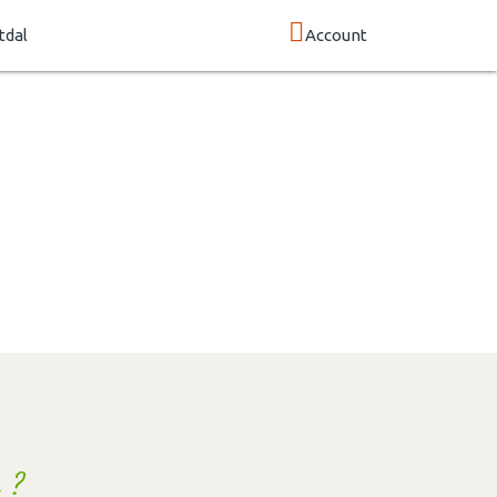
tdal
Account
 ?