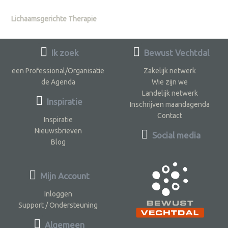
Lichaamsgerichte Therapie
Ik zoek
Bewust Vechtdal
een Professional/Organisatie
Zakelijk netwerk
de Agenda
Wie zijn we
Landelijk netwerk
Inspiratie
Inschrijven maandagenda
Contact
Inspiratie
Nieuwsbrieven
Social media
Blog
Mijn Account
Inloggen
Support / Ondersteuning
Algemeen