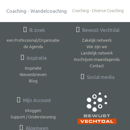
Coaching - Wandelcoaching
Coaching - Diverse Coaching
Ik zoek
Bewust Vechtdal
een Professional/Organisatie
Zakelijk netwerk
de Agenda
Wie zijn we
Landelijk netwerk
Inspiratie
Inschrijven maandagenda
Contact
Inspiratie
Nieuwsbrieven
Social media
Blog
Mijn Account
Inloggen
Support / Ondersteuning
Algemeen