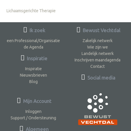
Lichaamsgerichte Therapie
Ik zoek
Bewust Vechtdal
een Professional/Organisatie
Zakelijk netwerk
de Agenda
Wie zijn we
Landelijk netwerk
Inspiratie
Inschrijven maandagenda
Contact
Inspiratie
Nieuwsbrieven
Social media
Blog
Mijn Account
Inloggen
Support / Ondersteuning
Algemeen