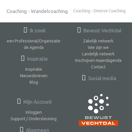
Coaching - Wandelcoaching
Coaching - Diverse Coaching
Ik zoek
Bewust Vechtdal
een Professional/Organisatie
Zakelijk netwerk
de Agenda
Wie zijn we
Landelijk netwerk
Inspiratie
Inschrijven maandagenda
Contact
Inspiratie
Nieuwsbrieven
Social media
Blog
Mijn Account
Inloggen
Support / Ondersteuning
Algemeen